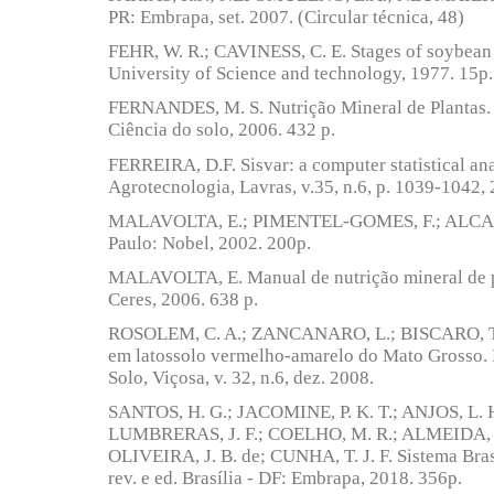
PR: Embrapa, set. 2007. (Circular técnica, 48)
FEHR, W. R.; CAVINESS, C. E. Stages of soybean
University of Science and technology, 1977. 15p. 
FERNANDES, M. S. Nutrição Mineral de Plantas. 
Ciência do solo, 2006. 432 p.
FERREIRA, D.F. Sisvar: a computer statistical ana
Agrotecnologia, Lavras, v.35, n.6, p. 1039-1042, 
MALAVOLTA, E.; PIMENTEL-GOMES, F.; ALCARDE
Paulo: Nobel, 2002. 200p.
MALAVOLTA, E. Manual de nutrição mineral de p
Ceres, 2006. 638 p.
ROSOLEM, C. A.; ZANCANARO, L.; BISCARO, T. B
em latossolo vermelho-amarelo do Mato Grosso. R
Solo, Viçosa, v. 32, n.6, dez. 2008.
SANTOS, H. G.; JACOMINE, P. K. T.; ANJOS, L. H
LUMBRERAS, J. F.; COELHO, M. R.; ALMEIDA, J.
OLIVEIRA, J. B. de; CUNHA, T. J. F. Sistema Brasi
rev. e ed. Brasília - DF: Embrapa, 2018. 356p.