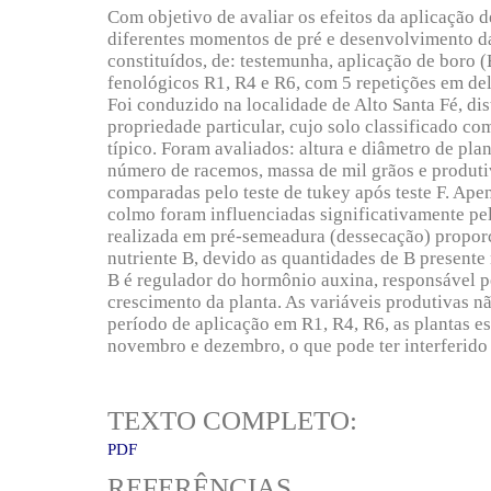
Com objetivo de avaliar os efeitos da aplicação 
diferentes momentos de pré e desenvolvimento da
constituídos, de: testemunha, aplicação de boro 
fenológicos R1, R4 e R6, com 5 repetições em de
Foi conduzido na localidade de Alto Santa Fé, di
propriedade particular, cujo solo classificado co
típico. Foram avaliados: altura e diâmetro de pla
número de racemos, massa de mil grãos e produti
comparadas pelo teste de tukey após teste F. Apen
colmo foram influenciadas significativamente pel
realizada em pré-semeadura (dessecação) propor
nutriente B, devido as quantidades de B presente
B é regulador do hormônio auxina, responsável p
crescimento da planta. As variáveis produtivas nã
período de aplicação em R1, R4, R6, as plantas e
novembro e dezembro, o que pode ter interferido
TEXTO COMPLETO:
PDF
REFERÊNCIAS