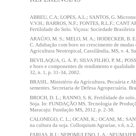
ABREU, C.A; LOPES, A.L.; SANTOS, G. Micronut
V.V.H.; BARROS, N.F.; FONTES, R.L.F.; CANT AR
Fertilidade do Solo. Viçosa: Sociedade Brasileira
ARAÚJO, M. S.; MELO, M. A.; HODECKER, B. E.
C. Adubação com boro no crescimento de mudas 
Agricultura Neotropical, Cassilândia, MS, v. 4, Su
BEVILAQUA, G. A. P.; SILVA FILHO, P. M.; POSSEN
e boro e componentes de rendimento e qualidade d
32, n. 1, p. 31-34, 2002.
BRASIL. Ministério da Agricultura, Pecuária e Ab
sementes. Secretaria de Defesa Agropecuária. Br
BROCH, D. L.; RANNO, S. K. Fertilidade do solo.
Soja. In: FUNDAÇÃO MS. Tecnologia de Produçã
Maracaju: Fundação MS, 2012. p. 2-38.
CALONEGO, C. L.; OCANI, K.; OCANI, M.; SANTO
na cultura da soja. Colloquium Agrariae, v.6, n.2,
FARIAS, R.J.; NEPOMULENO, L.A.; NEUMAIER, N.