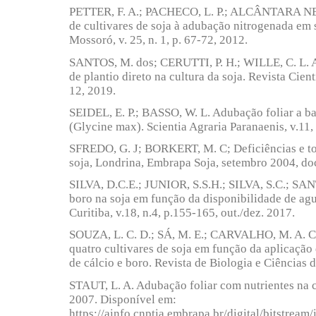
PETTER, F. A.; PACHECO, L. P.; ALCÂNTARA NET
de cultivares de soja à adubação nitrogenada em 
Mossoró, v. 25, n. 1, p. 67-72, 2012.
SANTOS, M. dos; CERUTTI, P. H.; WILLE, C. L. 
de plantio direto na cultura da soja. Revista Cientí
12, 2019.
SEIDEL, E. P.; BASSO, W. L. Adubação foliar a bas
(Glycine max). Scientia Agraria Paranaenis, v.11, 
SFREDO, G. J; BORKERT, M. C; Deficiências e to
soja, Londrina, Embrapa Soja, setembro 2004, d
SILVA, D.C.E.; JUNIOR, S.S.H.; SILVA, S.C.; SA
boro na soja em função da disponibilidade de agu
Curitiba, v.18, n.4, p.155-165, out./dez. 2017.
SOUZA, L. C. D.; SÁ, M. E.; CARVALHO, M. A. C
quatro cultivares de soja em função da aplicação d
de cálcio e boro. Revista de Biologia e Ciências da
STAUT, L. A. Adubação foliar com nutrientes na c
2007. Disponível em:
https://ainfo.cnptia.embrapa.br/digital/bitstrea