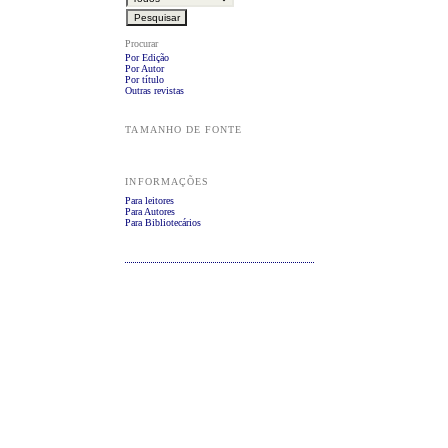
Procurar
Por Edição
Por Autor
Por título
Outras revistas
TAMANHO DE FONTE
INFORMAÇÕES
Para leitores
Para Autores
Para Bibliotecários