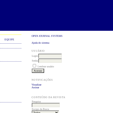
OPEN JOURNAL SYSTEMS
EQUIPE
Ajuda do sistema
USUÁRIO
Login
Senha
Lembrar usuário
NOTIFICAÇÕES
Visualizar
Assinar
CONTEÚDO DA REVISTA
Pesquisa
Escopo da Busca