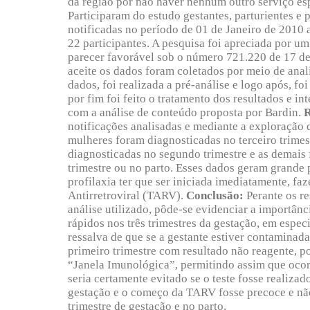
da região por não haver nenhum outro serviço esp
Participaram do estudo gestantes, parturientes e 
notificadas no período de 01 de Janeiro de 2010 
22 participantes. A pesquisa foi apreciada por u
parecer favorável sob o número 721.220 de 17 de
aceite os dados foram coletados por meio de anal
dados, foi realizada a pré-análise e logo após, fo
por fim foi feito o tratamento dos resultados e 
com a análise de conteúdo proposta por Bardin.
R
notificações analisadas e mediante a exploração
mulheres foram diagnosticadas no terceiro trimes
diagnosticadas no segundo trimestre e as demais
trimestre ou no parto. Esses dados geram grande 
profilaxia ter que ser iniciada imediatamente, faz
Antirretroviral (TARV).
Conclusão:
Perante os r
análise utilizado, pôde-se evidenciar a importânci
rápidos nos três trimestres da gestação, em espec
ressalva de que se a gestante estiver contaminada 
primeiro trimestre com resultado não reagente, 
“Janela Imunológica”, permitindo assim que ocorr
seria certamente evitado se o teste fosse realiz
gestação e o começo da TARV fosse precoce e não 
trimestre de gestação e no parto.