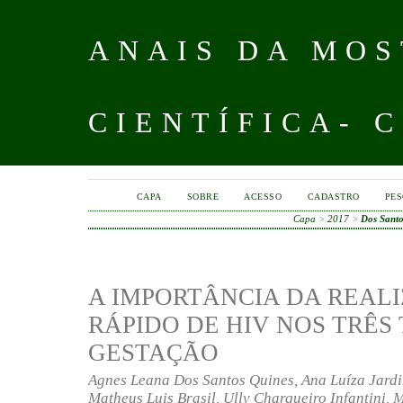
ANAIS DA MOS
CIENTÍFICA- 
CAPA
SOBRE
ACESSO
CADASTRO
PES
Capa
>
2017
>
Dos Santo
A IMPORTÂNCIA DA REAL
RÁPIDO DE HIV NOS TRÊS
GESTAÇÃO
Agnes Leana Dos Santos Quines, Ana Luíza Jardi
Matheus Luis Brasil, Ully Charqueiro Infantini, 