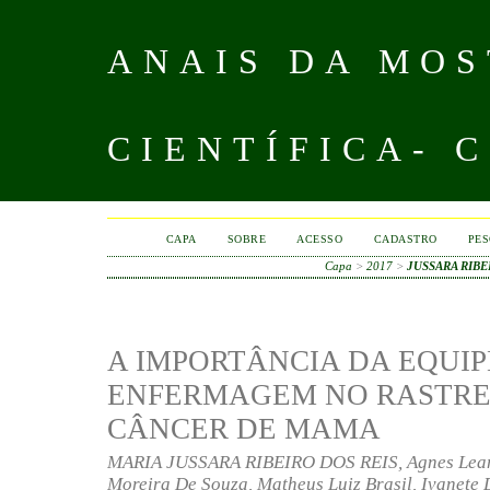
ANAIS DA MOS
CIENTÍFICA- 
CAPA
SOBRE
ACESSO
CADASTRO
PES
Capa
>
2017
>
JUSSARA RIBE
A IMPORTÂNCIA DA EQUIP
ENFERMAGEM NO RASTR
CÂNCER DE MAMA
MARIA JUSSARA RIBEIRO DOS REIS, Agnes Leana
Moreira De Souza, Matheus Luiz Brasil, Ivanete D