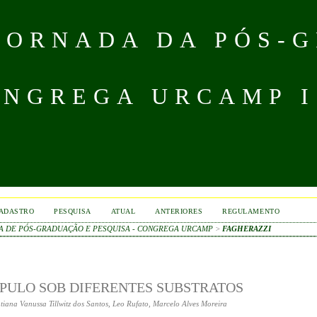
 JORNADA DA PÓS-
NGREGA URCAMP IS
ADASTRO
PESQUISA
ATUAL
ANTERIORES
REGULAMENTO
DA DE PÓS-GRADUAÇÃO E PESQUISA - CONGREGA URCAMP
>
FAGHERAZZI
PULO SOB DIFERENTES SUBSTRATOS
a Vanussa Tillwitz dos Santos, Leo Rufato, Marcelo Alves Moreira