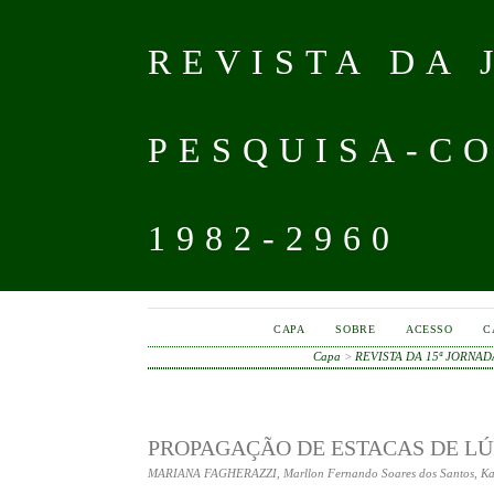
REVISTA DA
PESQUISA-CO
1982-2960
CAPA
SOBRE
ACESSO
C
Capa
>
REVISTA DA 15ª JORNA
PROPAGAÇÃO DE ESTACAS DE LÚ
MARIANA FAGHERAZZI, Marllon Fernando Soares dos Santos, Katian