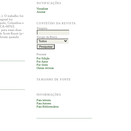
NOTIFICAÇÕES
Visualizar
Assinar
.). O trabalho foi
egetal foi
lúpulo, Columbus e
CONTEÚDO DA REVISTA
0%CA+60%T;
Pesquisa
para essas duas
de Scott-Knott (p<
os foram quando
Escopo da Busca
Procurar
Por Edição
Por Autor
Por título
Outras revistas
TAMANHO DE FONTE
INFORMAÇÕES
Para leitores
Para Autores
Para Bibliotecários