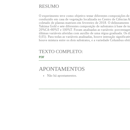
RESUMO
O experimento teve como objetivo testar diferentes composições de 
conduzido em casa de vegetação localizada no Centro de Ciências A
coletado de plantas matrizes em fevereiro de 2018. O delineamento 
Yakima Gold e sete diferentes composição de substratos à bas
20%CA+80%T e 100%T. Foram analisadas as variáveis: porcentagem 
últimas variáveis aferidas com auxílio de uma régua graduada. Os d
0,05). Para todas as variáveis analisadas, houve interação signific
houve mistura entre os dois substratos, e a variedade Columbus o
TEXTO COMPLETO:
PDF
APONTAMENTOS
Não há apontamentos.