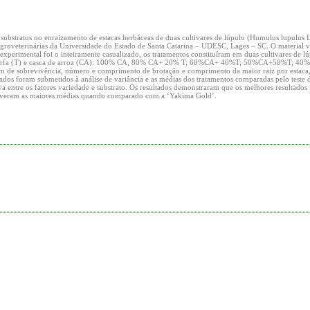
substratos no enraizamento de estacas herbáceas de duas cultivares de lúpulo (Humulus lupulus L
groveterinárias da Universidade do Estado de Santa Catarina – UDESC, Lages – SC. O material v
experimental foi o inteiramente casualizado, os tratamentos constituíram em duas cultivares de 
e de turfa (T) e casca de arroz (CA): 100% CA, 80% CA+ 20% T; 60%CA+ 40%T; 50%CA+50%T; 4
de sobrevivência, número e comprimento de brotação e comprimento da maior raiz por estaca, 
ados foram submetidos à análise de variância e as médias dos tratamentos comparadas pelo teste 
ativa entre os fatores variedade e substrato. Os resultados demonstraram que os melhores resultad
btiveram as maiores médias quando comparado com a ‘Yakima Gold’.