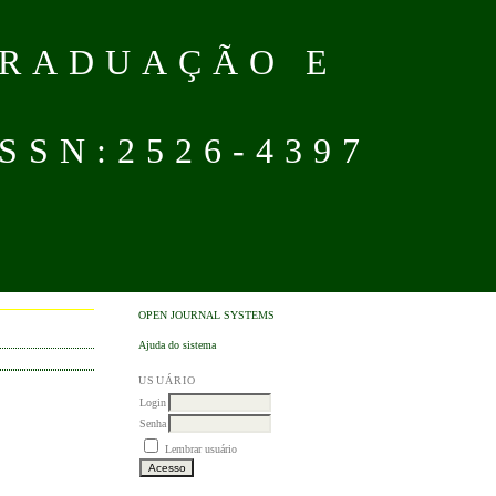
GRADUAÇÃO E
SN:2526-4397
OPEN JOURNAL SYSTEMS
Ajuda do sistema
USUÁRIO
Login
Senha
Lembrar usuário