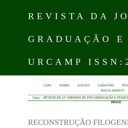
REVISTA DA J
GRADUAÇÃO E
URCAMP ISSN:2
CAPA
SOBRE
ACESSO
CADASTRO
PES
REGULAMENTO
Capa
>
REVISTA DA 15ª JORNADA DE PÓS-GRADUAÇÃO E PESQU
BRASIL
RECONSTRUÇÃO FILOGENÉ