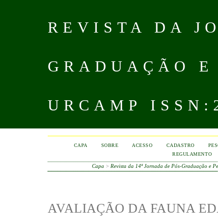
REVISTA DA J
GRADUAÇÃO E
URCAMP ISSN:2
CAPA
SOBRE
ACESSO
CADASTRO
PES
REGULAMENTO
Capa
>
Revista da 14ª Jornada de Pós-Graduação e 
AVALIAÇÃO DA FAUNA ED