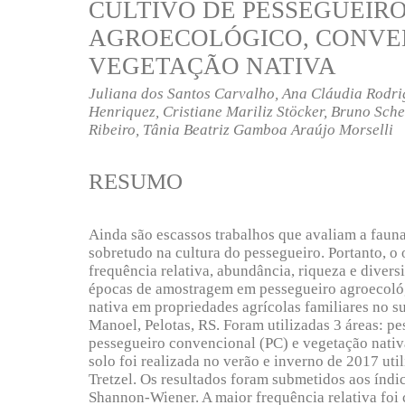
CULTIVO DE PESSEGUEIR
AGROECOLÓGICO, CONVE
VEGETAÇÃO NATIVA
Juliana dos Santos Carvalho, Ana Cláudia Rodr
Henriquez, Cristiane Mariliz Stöcker, Bruno Sche
Ribeiro, Tânia Beatriz Gamboa Araújo Morselli
RESUMO
Ainda são escassos trabalhos que avaliam a fauna
sobretudo na cultura do pessegueiro. Portanto, o o
frequência relativa, abundância, riqueza e diver
épocas de amostragem em pessegueiro agroecoló
nativa em propriedades agrícolas familiares no s
Manoel, Pelotas, RS. Foram utilizadas 3 áreas: p
pessegueiro convencional (PC) e vegetação nati
solo foi realizada no verão e inverno de 2017 ut
Tretzel. Os resultados foram submetidos aos índi
Shannon-Wiener. A maior frequência relativa foi