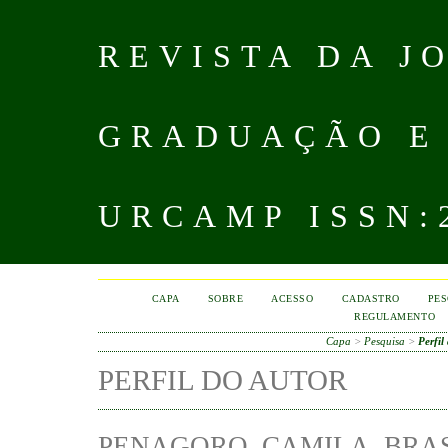
REVISTA DA J
GRADUAÇÃO E
URCAMP ISSN:2
CAPA
SOBRE
ACESSO
CADASTRO
PES
REGULAMENTO
Capa
>
Pesquisa
>
Perfil
PERFIL DO AUTOR
PENAGORO, CAMILA, BRA