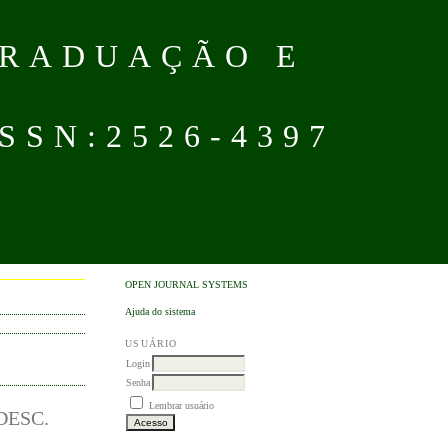
GRADUAÇÃO E
SN:2526-4397
OPEN JOURNAL SYSTEMS
Ajuda do sistema
USUÁRIO
Login
Senha
Lembrar usuário
DESC.