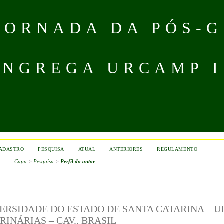
 JORNADA DA PÓS-
NGREGA URCAMP IS
ADASTRO
PESQUISA
ATUAL
ANTERIORES
REGULAMENTO
Capa
>
Pesquisa
>
Perfil do autor
ERSIDADE DO ESTADO DE SANTA CATARINA – U
INÁRIAS – CAV., BRASIL