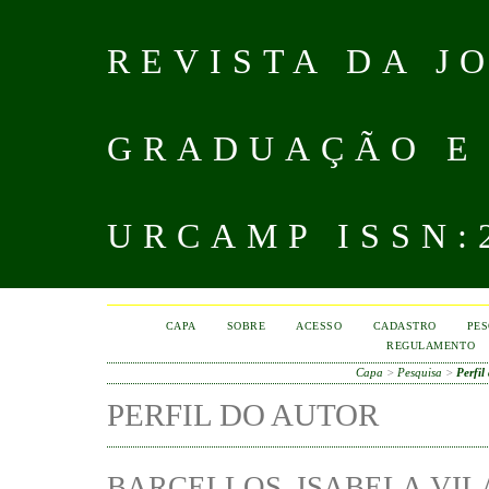
REVISTA DA J
GRADUAÇÃO E
URCAMP ISSN:2
CAPA
SOBRE
ACESSO
CADASTRO
PES
REGULAMENTO
Capa
>
Pesquisa
>
Perfil
PERFIL DO AUTOR
BARCELLOS, ISABELA VI