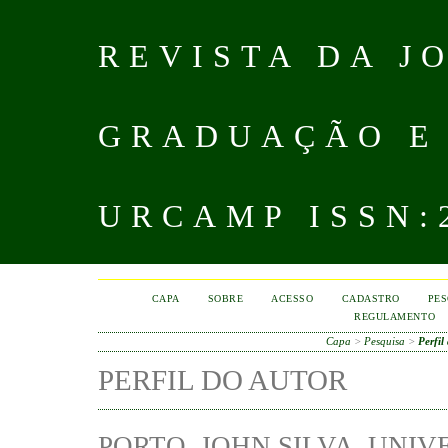
REVISTA DA J
GRADUAÇÃO E
URCAMP ISSN:2
CAPA
SOBRE
ACESSO
CADASTRO
PES
REGULAMENTO
Capa
>
Pesquisa
>
Perfil
PERFIL DO AUTOR
PORTO, JOHN SILVA, UNI