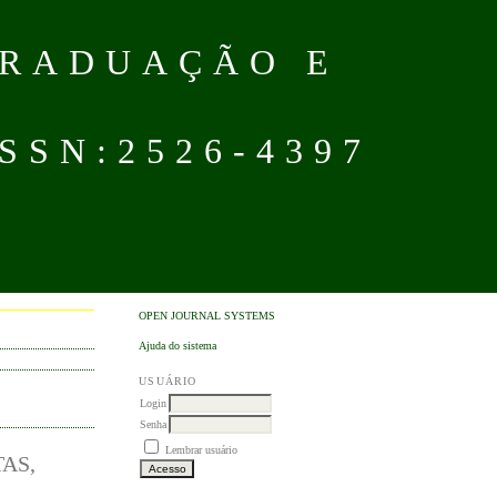
GRADUAÇÃO E
SN:2526-4397
OPEN JOURNAL SYSTEMS
Ajuda do sistema
USUÁRIO
Login
Senha
Lembrar usuário
AS,