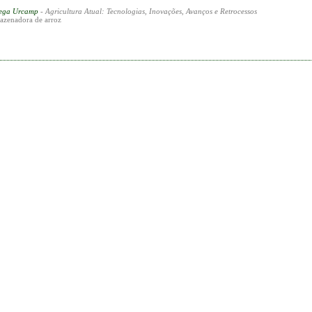
rega Urcamp
- Agricultura Atual: Tecnologias, Inovações, Avanços e Retrocessos
mazenadora de arroz