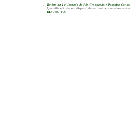
Revista da 14ª Jornada de Pós-Graduação e Pesquisa-Cong
Quantificação de aerodispersóides em unidade secadora e ar
RESUMO
PDF