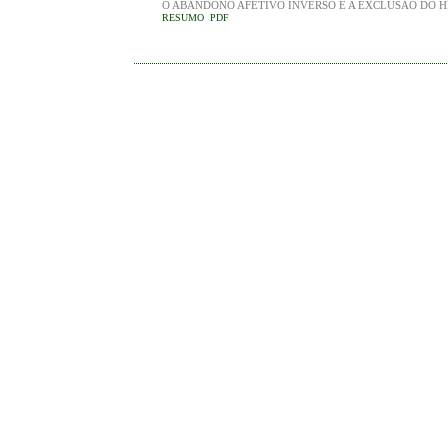
O ABANDONO AFETIVO INVERSO E A EXCLUSÃO DO H
RESUMO
PDF