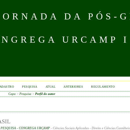
 JORNADA DA PÓS-
NGREGA URCAMP IS
ADASTRO
PESQUISA
ATUAL
ANTERIORES
REGULAMENTO
Capa
>
Pesquisa
>
Perfil do autor
ASIL
E PESQUISA - CONGREGA URCAMP
- Ciências Sociais Aplicadas - Direito e Ciências Contábeis