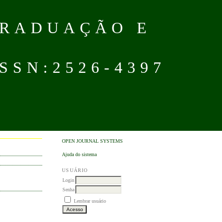
GRADUAÇÃO E
SN:2526-4397
OPEN JOURNAL SYSTEMS
Ajuda do sistema
USUÁRIO
Login
Senha
Lembrar usuário