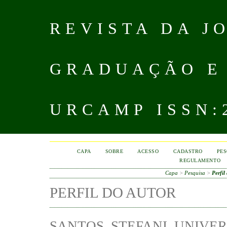
REVISTA DA J
GRADUAÇÃO E
URCAMP ISSN:2
CAPA
SOBRE
ACESSO
CADASTRO
PES
REGULAMENTO
Capa
>
Pesquisa
>
Perfil
PERFIL DO AUTOR
SANTOS, STEFANI, UNIVE