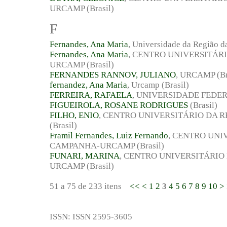
URCAMP (Brasil)
F
Fernandes, Ana Maria
, Universidade da Região 
Fernandes, Ana Maria
, CENTRO UNIVERSITÁR
URCAMP (Brasil)
FERNANDES RANNOV, JULIANO
, URCAMP (Br
fernandez, Ana Maria
, Urcamp (Brasil)
FERREIRA, RAFAELA
, UNIVERSIDADE FEDERA
FIGUEIROLA, ROSANE RODRIGUES
(Brasil)
FILHO, ENIO
, CENTRO UNIVERSITÁRIO DA
(Brasil)
Framil Fernandes, Luiz Fernando
, CENTRO UNI
CAMPANHA-URCAMP (Brasil)
FUNARI, MARINA
, CENTRO UNIVERSITÁRIO
URCAMP (Brasil)
51 a 75 de 233 itens
<<
<
1
2
3
4
5
6
7
8
9
10
>
ISSN: ISSN 2595-3605