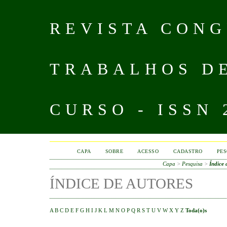
REVISTA CONG
TRABALHOS D
CURSO - ISSN 
CAPA
SOBRE
ACESSO
CADASTRO
PES
Capa
>
Pesquisa
>
Índice 
ÍNDICE DE AUTORES
A
B
C
D
E
F
G
H
I
J
K
L
M
N
O
P
Q
R
S
T
U
V
W
X
Y
Z
Toda(o)s