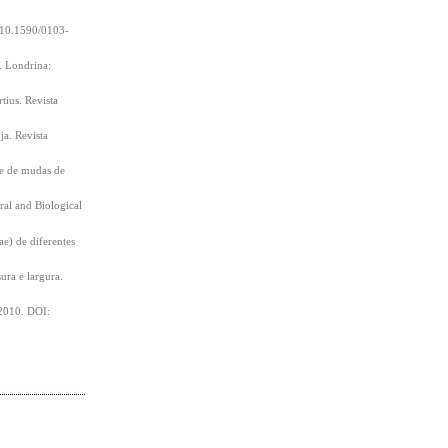
g/10.1590/0103-
. Londrina:
tius. Revista
a. Revista
e de mudas de
ral and Biological
e) de diferentes
ra e largura.
 2010. DOI: