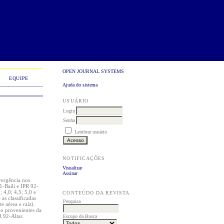
OPEN JOURNAL SYSTEMS
EQUIPE
Ajuda do sistema
USUÁRIO
Login
Senha
Lembrar usuário
NOTIFICAÇÕES
Visualizar
Assinar
vergência nos
91-Baili e IPR 92-
 4,0; 4,5; 5,0 e
CONTEÚDO DA REVISTA
as classificadas
Pesquisa
 aérea e raiz).
o provenientes da
 92-Altar.
Escopo da Busca