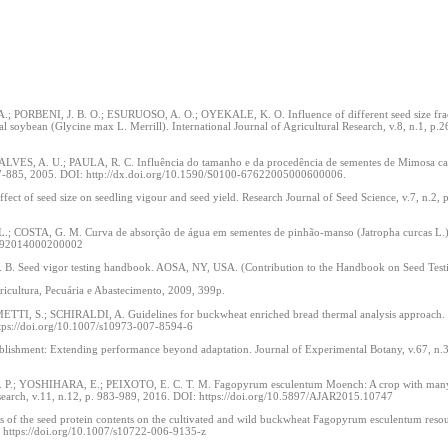
 PORBENI, J. B. O.; ESURUOSO, A. O.; OYEKALE, K. O. Influence of different seed size frac
al soybean (Glycine max L. Merrill). International Journal of Agricultural Research, v.8, n.1, p.
LVES, A. U.; PAULA, R. C. Influência do tamanho e da procedência de sementes de Mimosa cae
.877-885, 2005. DOI: http://dx.doi.org/10.1590/S0100-67622005000600006.
seed size on seedling vigour and seed yield. Research Journal of Seed Science, v.7, n.2, 
 COSTA, G. M. Curva de absorção de água em sementes de pinhão-manso (Jatropha curcas L.). 
34292014000200002
eed vigor testing handbook. AOSA, NY, USA. (Contribution to the Handbook on Seed Testi
gricultura, Pecuária e Abastecimento, 2009, 399p.
, S.; SCHIRALDI, A. Guidelines for buckwheat enriched bread thermal analysis approach. 
https://doi.org/10.1007/s10973-007-8594-6
shment: Extending performance beyond adaptation. Journal of Experimental Botany, v.67, n.3
 P.; YOSHIHARA, E.; PEIXOTO, E. C. T. M. Fagopyrum esculentum Moench: A crop with many
Research, v.11, n.12, p. 983-989, 2016. DOI: https://doi.org/10.5897/AJAR2015.10747
of the seed protein contents on the cultivated and wild buckwheat Fagopyrum esculentum resou
: https://doi.org/10.1007/s10722-006-9135-z