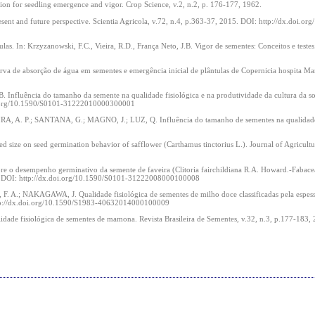
ion for seedling emergence and vigor. Crop Science, v.2, n.2, p. 176-177, 1962.
ent and future perspective. Scientia Agricola, v.72, n.4, p.363-37, 2015. DOI: http://dx.doi.or
. In: Krzyzanowski, F.C., Vieira, R.D., França Neto, J.B. Vigor de sementes: Conceitos e testes
 de absorção de água em sementes e emergência inicial de plântulas de Copernicia hospita Mar
fluência do tamanho da semente na qualidade fisiológica e na produtividade da cultura da soj
.doi.org/10.1590/S0101-31222010000300001
A, A. P.; SANTANA, G.; MAGNO, J.; LUZ, Q. Influência do tamanho de sementes na qualidad
ize on seed germination behavior of safflower (Carthamus tinctorius L.). Journal of Agricultu
e o desempenho germinativo da semente de faveira (Clitoria fairchildiana R.A. Howard.-Fabacea
008. DOI: http://dx.doi.org/10.1590/S0101-31222008000100008
.; NAKAGAWA, J. Qualidade fisiológica de sementes de milho doce classificadas pela espessu
http://dx.doi.org/10.1590/S1983-40632014000100009
ade fisiológica de sementes de mamona. Revista Brasileira de Sementes, v.32, n.3, p.177-183,