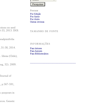
Procurar
Por Edição
Por Autor
Por título
Outras revistas
tions on seed
26-33, 2013. DOI:
TAMANHO DE FONTE
salpiniifolia
INFORMAÇÕES
p.31-38, 2014.
Para leitores
Para Autores
Para Bibliotecários
Idesia (Chile),
ng, 32). 2009.
Journal of
, p.567-591,
 purposes in
rces. Genetic