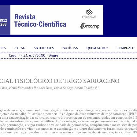
ISA
ATUAL
ANTERIORES
NOTÍCIAS
QUEM SOMOS
TEMPLATE
Capa
>
v. 21, n. 2 (2019)
>
Ponce
IAL FISIOLÓGICO DE TRIGO SARRACENO
 Lima, Helio Fernandes Ibanhes Neto, Lúcia Sadayo Assari Takahashi
gico da mesma, apresentando uma relação direta com a germinação e vigor, entretanto, existe di
bjetivo do trabalho foi avaliar o potencial fisiológico de duas cultivares de trigo sarraceno (IPR 
 uma caracterização das cultivares, quanto à porcentagem de sementes retidas em peneiras de 3,5;
cisão sobre quais peneiras utilizar. Após a seleção, as sementes pertencentes ao lote original e 
s de germinação, e vigor (índice de velocidade de germinação, comprimento e massa seca de parte
 de germinação e o vigor das mesmas. A germinação e o vigor das sementes foram maiores quand
hor desempenho, ao produzir plântulas com maior comprimento de raiz em relação a cultivar IPR