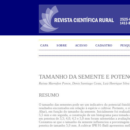
CAPA
SOBRE
ACESSO
CADASTRO
PESQU
TAMANHO DA SEMENTE E POTENC
Raissa Marrafon Ponce, Denis Santiago Costa, Luiz Henrique Silva
RESUMO
O tamanho das sementes pode ser um indicativo do potencial fisioló
resultados encontrados em relação à espécie e cultivar. Portanto, o o
Altar), em função do tamanho da semente. Inicialmente foi realizada
5,5 mm e em seguida, a construção de um histograma para tomada de de
em peneiras de 3,5; 4,0; 4,5 e 5,0 mm foram submetidas a avaliaçõe
Constatou-se que o tamanho da semente influenciou a porcentagem
peneira de tamanho 5,0 mm. A cultivar IPR 91-Baili apresentou mel