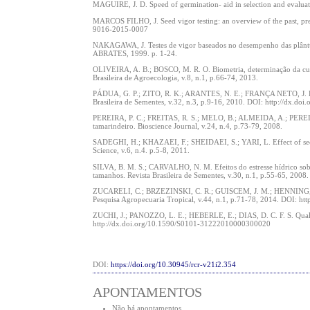
MAGUIRE, J. D. Speed of germination- aid in selection and evaluat
MARCOS FILHO, J. Seed vigor testing: an overview of the past, pres
9016-2015-0007
NAKAGAWA, J. Testes de vigor baseados no desempenho das plântulas
ABRATES, 1999. p. 1-24.
OLIVEIRA, A. B.; BOSCO, M. R. O. Biometria, determinação da curva
Brasileira de Agroecologia, v.8, n.1, p.66-74, 2013.
PÁDUA, G. P.; ZITO, R. K.; ARANTES, N. E.; FRANÇA NETO, J. B. In
Brasileira de Sementes, v.32, n.3, p.9-16, 2010. DOI: http://dx
PEREIRA, P. C.; FREITAS, R. S.; MELO, B.; ALMEIDA, A.; PEREIR
tamarindeiro. Bioscience Journal, v.24, n.4, p.73-79, 2008.
SADEGHI, H.; KHAZAEI, F.; SHEIDAEI, S.; YARI, L. Effect of seed s
Science, v.6, n.4. p.5-8, 2011.
SILVA, B. M. S.; CARVALHO, N. M. Efeitos do estresse hídrico sobr
tamanhos. Revista Brasileira de Sementes, v.30, n.1, p.55-65, 2
ZUCARELI, C.; BRZEZINSKI, C. R.; GUISCEM, J. M.; HENNING, F. A
Pesquisa Agropecuaria Tropical, v.44, n.1, p.71-78, 2014. DOI: 
ZUCHI, J.; PANOZZO, L. E.; HEBERLE, E.; DIAS, D. C. F. S. Qualid
http://dx.doi.org/10.1590/S0101-31222010000300020
DOI:
https://doi.org/10.30945/rcr-v21i2.354
APONTAMENTOS
Não há apontamentos.