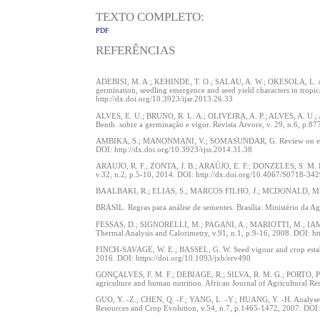
TEXTO COMPLETO:
PDF
REFERÊNCIAS
ADEBISI, M. A.; KEHINDE, T. O.; SALAU, A. W.; OKESOLA, L. A.;
germination, seedling emergence and seed yield characters in tropic
http://dx.doi.org/10.3923/ijar.2013.26.33
ALVES, E. U.; BRUNO, R. L. A.; OLIVEIRA, A. P.; ALVES, A. U.; A
Benth. sobre a germinação e vigor. Revista Árvore, v. 29, n.6, p
AMBIKA, S.; MANONMANI, V.; SOMASUNDAR, G. Review on effect of 
DOI: http://dx.doi.org/10.3923/rjss.2014.31.38
ARAUJO, R. F.; ZONTA, J. B.; ARAÚJO, E. F.; DONZELES, S. M. L.;
v.32, n.2, p.5-10, 2014. DOI: http://dx.doi.org/10.4067/S0718-
BAALBAKI, R.; ELIAS, S.; MARCOS FILHO, J.; MCDONALD, M. B. S
BRASIL. Regras para análise de sementes. Brasília: Ministério da A
FESSAS, D.; SIGNORELLI, M.; PAGANI, A.; MARIOTTI, M.; IAMETTI
Thermal Analysis and Calorimetry, v.91, n.1, p.9-16, 2008. DOI: 
FINCH-SAVAGE, W. E.; BASSEL, G. W. Seed vigour and crop establi
2016. DOI: https://doi.org/10.1093/jxb/erv490
GONÇALVES, F. M. F.; DEBIAGE, R.; SILVA, R. M. G.; PORTO, P.
agriculture and human nutrition. African Journal of Agricultural 
GUO, Y. -Z.; CHEN, Q. -F.; YANG, L. -Y.; HUANG, Y. -H. Analyses 
Resources and Crop Evolution, v.54, n.7, p.1465-1472, 2007. DOI