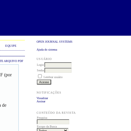
OPEN JOURNAL SYSTEMS
EQUIPE
Ajuda do sistema
USUÁRIO
TE ARQUIVO PDF
Login
Senha
DF (por
Lembrar usuário
NOTIFICAÇÕES
Visualizar
Assinar
a de
CONTEÚDO DA REVISTA
Pesquisa
Escopo da Busca