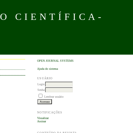
O CIENTÍFICA-
OPEN JOURNAL SYSTEMS
Ajuda do sistema
USUÁRIO
Login
Senha
Lembrar usuário
NOTIFICAÇÕES
Visualizar
Assinar
CONTEÚDO DA REVISTA