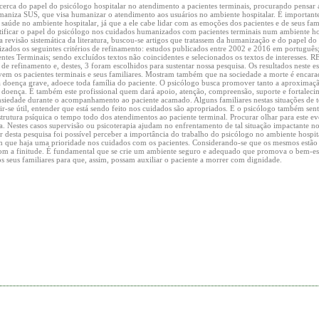
rca do papel do psicólogo hospitalar no atendimento a pacientes terminais, procurando pensar 
aniza SUS, que visa humanizar o atendimento aos usuários no ambiente hospitalar. É importante 
 saúde no ambiente hospitalar, já que a ele cabe lidar com as emoções dos pacientes e de seus fami
ificar o papel do psicólogo nos cuidados humanizados com pacientes terminais num ambiente ho
isão sistemática da literatura, buscou-se artigos que tratassem da humanização e do papel do
izados os seguintes critérios de refinamento: estudos publicados entre 2002 e 2016 em português;
entes Terminais; sendo excluídos textos não coincidentes e selecionados os textos de interesse
s de refinamento e, destes, 3 foram escolhidos para sustentar nossa pesquisa. Os resultados neste
em os pacientes terminais e seus familiares. Mostram também que na sociedade a morte é encar
 doença grave, adoece toda família do paciente. O psicólogo busca promover tanto a aproximaçã
 doença. É também este profissional quem dará apoio, atenção, compreensão, suporte e fortaleci
nsiedade durante o acompanhamento ao paciente acamado. Alguns familiares nestas situações de 
tir-se útil, entender que está sendo feito nos cuidados são apropriados. E o psicólogo também sen
strutura psíquica o tempo todo dos atendimentos ao paciente terminal. Procurar olhar para este
a. Nestes casos supervisão ou psicoterapia ajudam no enfrentamento de tal situação impactante no
 desta pesquisa foi possível perceber a importância do trabalho do psicólogo no ambiente hospi
om que haja uma prioridade nos cuidados com os pacientes. Considerando-se que os mesmos estã
m a finitude. É fundamental que se crie um ambiente seguro e adequado que promova o bem-esta
 seus familiares para que, assim, possam auxiliar o paciente a morrer com dignidade.