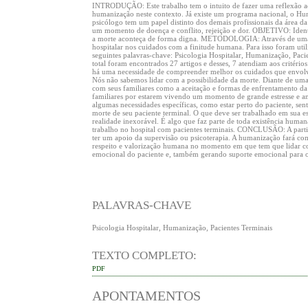
INTRODUÇÃO: Este trabalho tem o intuito de fazer uma reflexão ace
humanização neste contexto. Já existe um programa nacional, o Hum
psicólogo tem um papel distinto dos demais profissionais da área da
um momento de doença e conflito, rejeição e dor. OBJETIVO: Ident
a morte aconteça de forma digna. METODOLOGIA: Através de uma rev
hospitalar nos cuidados com a finitude humana. Para isso foram util
seguintes palavras-chave: Psicologia Hospitalar, Humanização, Paci
total foram encontrados 27 artigos e desses, 7 atendiam aos critério
há uma necessidade de compreender melhor os cuidados que envolv
Nós não sabemos lidar com a possibilidade da morte. Diante de uma
com seus familiares como a aceitação e formas de enfrentamento da
familiares por estarem vivendo um momento de grande estresse e a
algumas necessidades específicas, como estar perto do paciente, sen
morte de seu paciente terminal. O que deve ser trabalhado em sua e
realidade inexorável. É algo que faz parte de toda existência human
trabalho no hospital com pacientes terminais. CONCLUSÃO: A partir
ter um apoio da supervisão ou psicoterapia. A humanização fará c
respeito e valorização humana no momento em que tem que lidar co
emocional do paciente e, também gerando suporte emocional para os
PALAVRAS-CHAVE
Psicologia Hospitalar, Humanização, Pacientes Terminais
TEXTO COMPLETO:
PDF
APONTAMENTOS