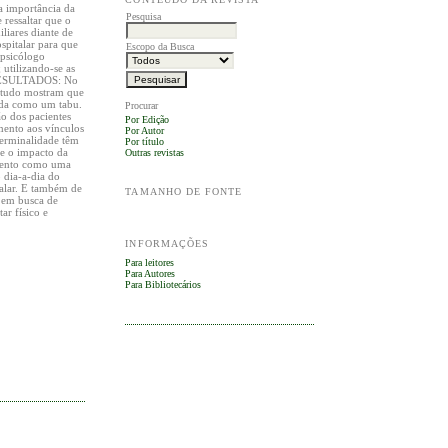
a importância da
Pesquisa
ressaltar que o
liares diante de
spitalar para que
Escopo da Busca
 psicólogo
 utilizando-se as
s. RESULTADOS: No
 estudo mostram que
ada como um tabu.
Procurar
o dos pacientes
Por Edição
mento aos vínculos
Por Autor
terminalidade têm
Por título
te o impacto da
Outras revistas
 evento como uma
 dia-a-dia do
talar. E também de
TAMANHO DE FONTE
o em busca de
r físico e
INFORMAÇÕES
Para leitores
Para Autores
Para Bibliotecários