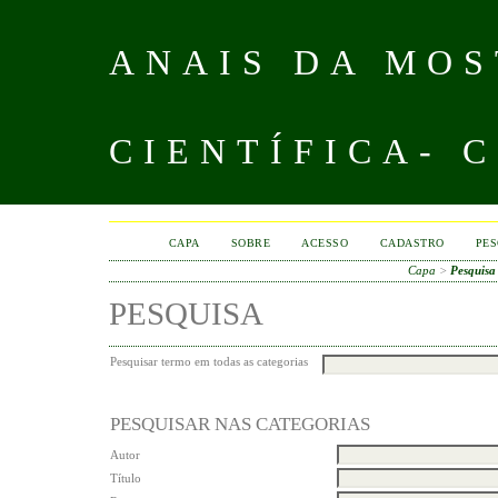
ANAIS DA MOS
CIENTÍFICA- 
CAPA
SOBRE
ACESSO
CADASTRO
PES
Capa
>
Pesquisa
PESQUISA
Pesquisar termo em todas as categorias
PESQUISAR NAS CATEGORIAS
Autor
Título