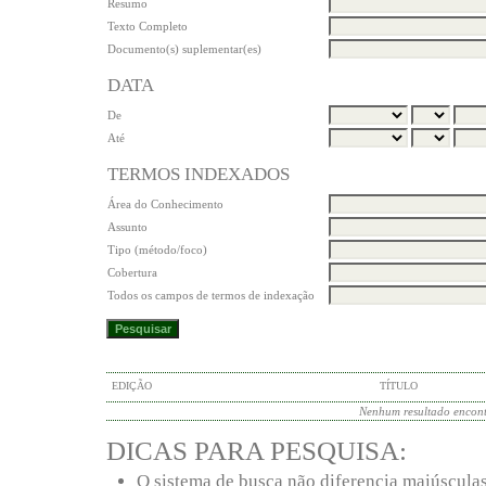
Resumo
Texto Completo
Documento(s) suplementar(es)
DATA
De
Até
TERMOS INDEXADOS
Área do Conhecimento
Assunto
Tipo (método/foco)
Cobertura
Todos os campos de termos de indexação
EDIÇÃO
TÍTULO
Nenhum resultado encon
DICAS PARA PESQUISA:
O sistema de busca não diferencia maiúscula