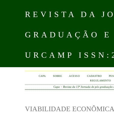
REVISTA DA J
GRADUAÇÃO E
URCAMP ISSN:2
CAPA
SOBRE
ACESSO
CADASTRO
PES
REGULAMENTO
Capa
>
Revista da 13ª Jornada de pós graduação
VIABILIDADE ECONÔMICA