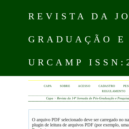
REVISTA DA J
GRADUAÇÃO E
URCAMP ISSN:2
CAPA
SOBRE
ACESSO
CADASTRO
PES
REGULAMENTO
Capa
>
Revista da 14ª Jornada de Pós-Graduação e Pesqui
O arquivo PDF selecionado deve ser carregado no na
plugin de leitura de arquivos PDF (por exemplo, uma