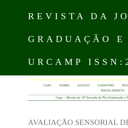
REVISTA DA J
GRADUAÇÃO E
URCAMP ISSN:2
CAPA
SOBRE
ACESSO
CADASTRO
PES
REGULAMENTO
Capa
>
Revista da 14ª Jornada de Pós-Graduação e
AVALIAÇÃO SENSORIAL D