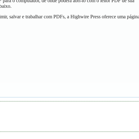
F para o computador, de onde poderá abrí-lo com o leitor PDF de sua
baixo.
mir, salvar e trabalhar com PDFs, a Highwire Press oferece uma págin