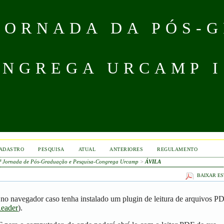
 JORNADA DA PÓS-
NGREGA URCAMP IS
ADASTRO
PESQUISA
ATUAL
ANTERIORES
REGULAMENTO
4ª Jornada de Pós-Graduação e Pesquisa-Congrega Urcamp
>
ÁVILA
BAIXAR ES
no navegador caso tenha instalado um plugin de leitura de arquivos P
eader
).