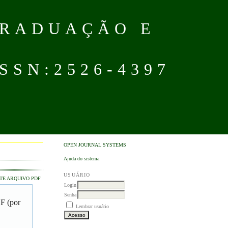
GRADUAÇÃO E
SN:2526-4397
OPEN JOURNAL SYSTEMS
Ajuda do sistema
USUÁRIO
TE ARQUIVO PDF
Login
Senha
DF (por
Lembrar usuário