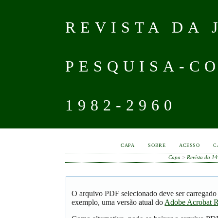
REVISTA DA
PESQUISA-CO
1982-2960
CAPA
SOBRE
ACESSO
C
Capa
>
Revista da 1
O arquivo PDF selecionado deve ser carregado 
exemplo, uma versão atual do
Adobe Acrobat R