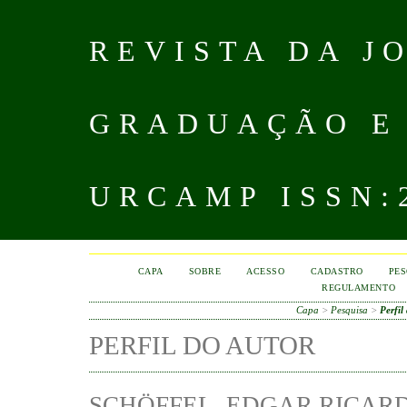
REVISTA DA J
GRADUAÇÃO E
URCAMP ISSN:2
CAPA
SOBRE
ACESSO
CADASTRO
PES
REGULAMENTO
Capa
>
Pesquisa
>
Perfil
PERFIL DO AUTOR
SCHÖFFEL, EDGAR RICAR