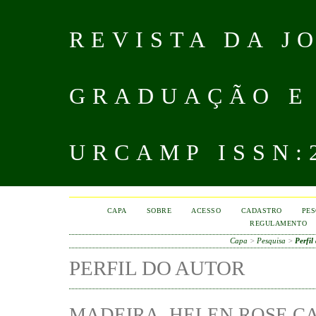
REVISTA DA J
GRADUAÇÃO E
URCAMP ISSN:2
CAPA
SOBRE
ACESSO
CADASTRO
PES
REGULAMENTO
Capa
>
Pesquisa
>
Perfil
PERFIL DO AUTOR
MADEIRA, HELEN ROSE C