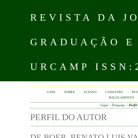
REVISTA DA J
GRADUAÇÃO E
URCAMP ISSN:2
CAPA
SOBRE
ACESSO
CADASTRO
PES
REGULAMENTO
Capa
>
Pesquisa
>
Perfil
PERFIL DO AUTOR
DE BOER, RENATO LUIS V