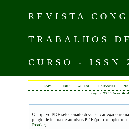
REVISTA CONG
TRABALHOS D
CURSO - ISSN 
CAPA
SOBRE
ACESSO
CADASTRO
PES
Capa
>
2017
>
Gelos Mend
O arquivo PDF selecionado deve ser carregado no na
plugin de leitura de arquivos PDF (por exemplo, uma
Reader
).