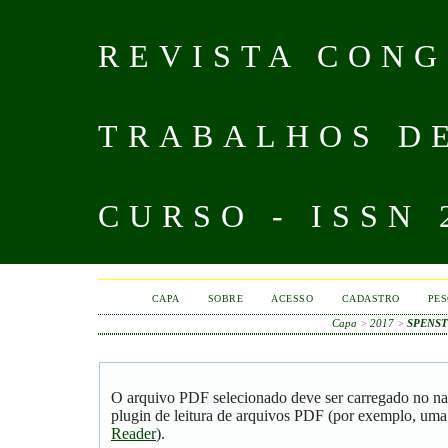
REVISTA CONG
TRABALHOS D
CURSO - ISSN 
CAPA
SOBRE
ACESSO
CADASTRO
PES
Capa
>
2017
>
SPENST
O arquivo PDF selecionado deve ser carregado no na
plugin de leitura de arquivos PDF (por exemplo, uma
Reader
).