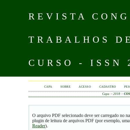
REVISTA CONG
TRABALHOS D
CURSO - ISSN 
CAPA
SOBRE
ACESSO
CADASTRO
PES
Capa
>
2018
>
COS
O arquivo PDF selecionado deve ser carregado no na
plugin de leitura de arquivos PDF (por exemplo, uma
Reader
).