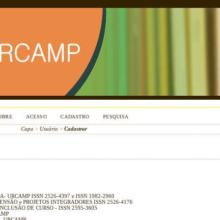
OBRE
ACESSO
CADASTRO
PESQUISA
Capa
>
Usuário
>
Cadastrar
REGA- URCAMP ISSN 2526-4397 e ISSN 1982-2960
ENSÃO e PROJETOS INTEGRADORES ISSN 2526-4176
CLUSÃO DE CURSO - ISSN 2595-3605
CAMP
GA - URCAMP