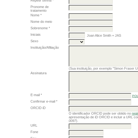
Repetir senha *
Pronome de
tratamento
Nome *
Nome do meio
Sobrenome *
Iniciais
Joan Alice Smith = JAS
Sexo
Instituição/Afiliação
(Sua instituição, por exemplo "Simon Fraser Un
Assinatura
E-mail *
POL
Confirmar e-mail *
ORCID iD
O identificador ORCID pode ser obtido no
reg
apresentação de iD ORCID e incluir a URL co
0097
).
URL
Fone