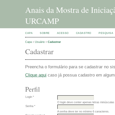
Anais da Mostra de Inicia
URCAMP
CAPA
SOBRE
ACESSO
CADASTRO
PESQUISA
Capa
>
Usuário
>
Cadastrar
Cadastrar
Preencha o formulário para se cadastrar no si
Clique aqui
caso já possua cadastro em alguma 
Perfil
Login *
O login deve conter apenas letras minúsculas 
Senha *
A senha deve ter no mínimo 6 caracteres.