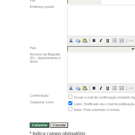
Fax
Endereço postal
País
Resumo da Biografia
(Ex.: departamento e
área)
Confirmação
Enviar e-mail de confirmação incluindo lo
Cadastrar como
Leitor
: Notificado via e-mail da publicaçã
Autor
: Pode submeter à revista.
* Indica campo obrigatório