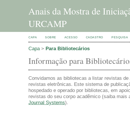
Anais da Mostra de Inicia
URCAMP
CAPA
SOBRE
ACESSO
CADASTRO
PESQUISA
Capa
>
Para Bibliotecários
Informação para Bibliotecário
Convidamos as bibliotecas a listar revistas d
revistas eletrônicas. Este sistema de publica
hospedado e operado por bibliotecas, em apoio
revistas do seu corpo acadêmico (saiba mais 
Journal Systems
).