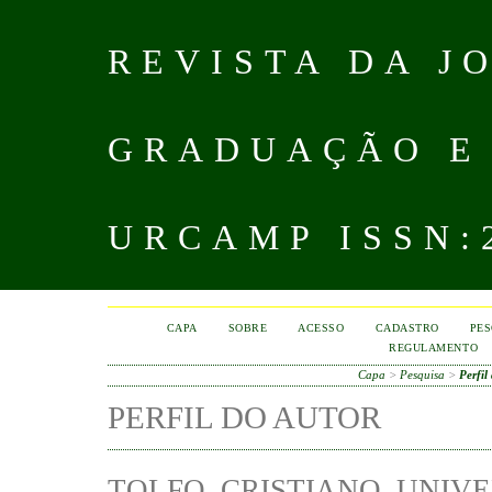
REVISTA DA J
GRADUAÇÃO E
URCAMP ISSN:2
CAPA
SOBRE
ACESSO
CADASTRO
PES
REGULAMENTO
Capa
>
Pesquisa
>
Perfil
PERFIL DO AUTOR
TOLFO, CRISTIANO, UNIV