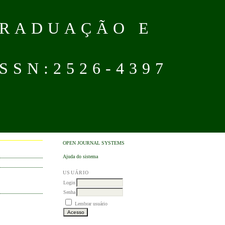
GRADUAÇÃO E
SN:2526-4397
OPEN JOURNAL SYSTEMS
Ajuda do sistema
USUÁRIO
Login
Senha
Lembrar usuário