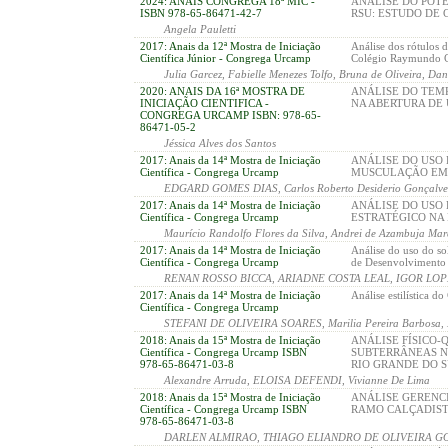
2024: ANAIS CONGREGA 18ª MIC -
ANÁLISE DO POTE
ISBN 978-65-86471-42-7
RSU: ESTUDO DE 
Angela Pauletti
2017: Anais da 12ª Mostra de Iniciação
Análise dos rótulos 
Científica Júnior - Congrega Urcamp
Colégio Raymundo 
Julia Garcez, Fabielle Menezes Tolfo, Bruna de Oliveira, Dan
2020: ANAIS DA 16ª MOSTRA DE
ANÁLISE DO TEM
INICIAÇÃO CIENTIFICA -
NA ABERTURA DE
CONGREGA URCAMP ISBN: 978-65-
86471-05-2
Jéssica Alves dos Santos
2017: Anais da 14ª Mostra de Iniciação
ANÁLISE DO USO 
Científica - Congrega Urcamp
MUSCULAÇÃO EM
EDGARD GOMES DIAS, Carlos Roberto Desiderio Gonçalves
2017: Anais da 14ª Mostra de Iniciação
ANÁLISE DO USO
Científica - Congrega Urcamp
ESTRATÉGICO NA
Maurício Randolfo Flores da Silva, Andrei de Azambuja Ma
2017: Anais da 14ª Mostra de Iniciação
Análise do uso do s
Científica - Congrega Urcamp
de Desenvolvimento
RENAN ROSSO BICCA, ARIADNE COSTA LEAL, IGOR LO
2017: Anais da 14ª Mostra de Iniciação
Análise estilística d
Científica - Congrega Urcamp
STEFANI DE OLIVEIRA SOARES, Marilia Pereira Barbosa, Ka
2018: Anais da 15ª Mostra de Iniciação
ANÁLISE FÍSICO-
Científica - Congrega Urcamp ISBN
SUBTERRÂNEAS N
978-65-86471-03-8
RIO GRANDE DO S
Alexandre Arruda, ELOISA DEFENDI, Vivianne De Lima
2018: Anais da 15ª Mostra de Iniciação
ANÁLISE GERENC
Científica - Congrega Urcamp ISBN
RAMO CALÇADIS
978-65-86471-03-8
DARLEN ALMIRAO, THIAGO ELIANDRO DE OLIVEIRA 