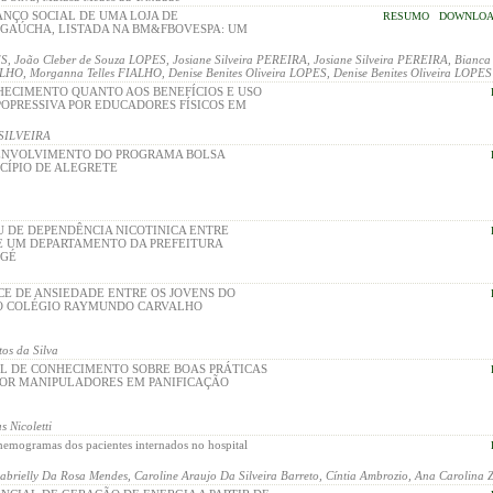
ANÇO SOCIAL DE UMA LOJA DE
RESUMO
DOWNLOAD
GAÚCHA, LISTADA NA BM&FBOVESPA: UM
S, João Cleber de Souza LOPES, Josiane Silveira PEREIRA, Josiane Silveira PEREIRA, Bianca 
O, Morganna Telles FIALHO, Denise Benites Oliveira LOPES, Denise Benites Oliveira LOPES
HECIMENTO QUANTO AOS BENEFÍCIOS E USO
POPRESSIVA POR EDUCADORES FÍSICOS EM
SILVEIRA
ENVOLVIMENTO DO PROGRAMA BOLSA
CÍPIO DE ALEGRETE
U DE DEPENDÊNCIA NICOTINICA ENTRE
E UM DEPARTAMENTO DA PREFEITURA
AGÉ
CE DE ANSIEDADE ENTRE OS JOVENS DO
O COLÉGIO RAYMUNDO CARVALHO
os da Silva
EL DE CONHECIMENTO SOBRE BOAS PRÁTICAS
POR MANIPULADORES EM PANIFICAÇÃO
s Nicoletti
 hemogramas dos pacientes internados no hospital
elly Da Rosa Mendes, Caroline Araujo Da Silveira Barreto, Cíntia Ambrozio, Ana Carolina 