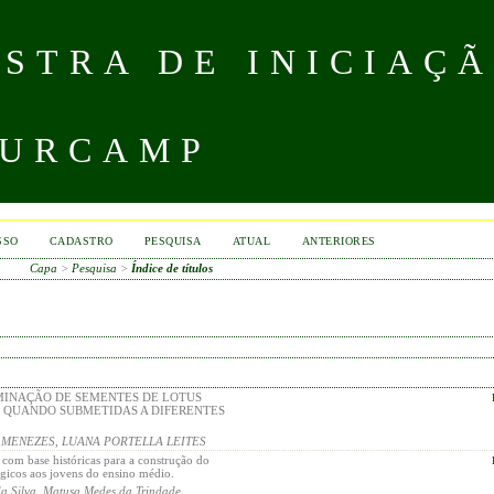
STRA DE INICIAÇÃ
 URCAMP
SSO
CADASTRO
PESQUISA
ATUAL
ANTERIORES
Capa
>
Pesquisa
>
Índice de títulos
MINAÇÃO DE SEMENTES DE LOTUS
. QUANDO SUBMETIDAS A DIFERENTES
MENEZES, LUANA PORTELLA LEITES
s com base históricas para a construção do
gicos aos jovens do ensino médio.
Silva, Matusa Medes da Trindade