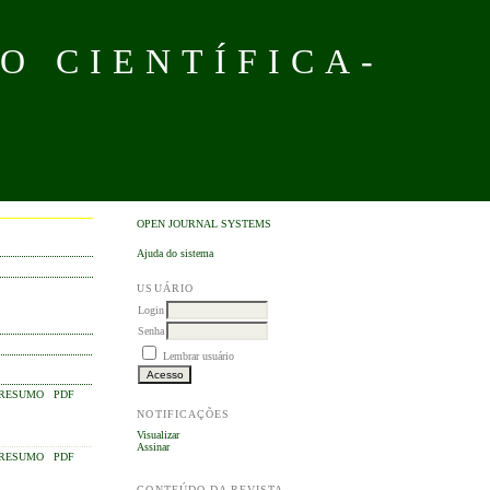
O CIENTÍFICA-
OPEN JOURNAL SYSTEMS
Ajuda do sistema
USUÁRIO
Login
Senha
Lembrar usuário
RESUMO
PDF
NOTIFICAÇÕES
Visualizar
Assinar
RESUMO
PDF
CONTEÚDO DA REVISTA