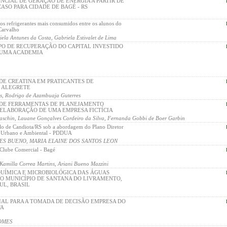
NCIAL DE GERAÇÃO DE ENERGIA A PARTIR DE
CASO PARA CIDADE DE BAGÉ - RS
dos refrigerantes mais consumidos entre os alunos do
Carvalho
iela Antunes da Costa, Gabriela Estivalet de Lima
PO DE RECUPERAÇÃO DO CAPITAL INVESTIDO
 UMA ACADEMIA
DE CREATINA EM PRATICANTES DE
 ALEGRETE
, Rodrigo de Azambuaja Guterres
 DE FERRAMENTAS DE PLANEJAMENTO
 ELABORAÇÃO DE UMA EMPRESA FICTÍCIA
raschin, Lauane Gonçalves Cordeiro da Silva, Fernanda Gobbi de Boer Garbin
olo de Candiota/RS sob a abordagem do Plano Diretor
 Urbano e Ambiental - PDDUA
PES BUENO, MARIA ELAINE DOS SANTOS LEON
o Clube Comercial - Bagé
milla Correa Martins, Ariani Bueno Mazzini
QUÍMICA E MICROBIOLÓGICA DAS ÁGUAS
O MUNICÍPIO DE SANTANA DO LIVRAMENTO,
UL, BRASIL
IAL PARA A TOMADA DE DECISÃO EMPRESA DO
TA
GOMES