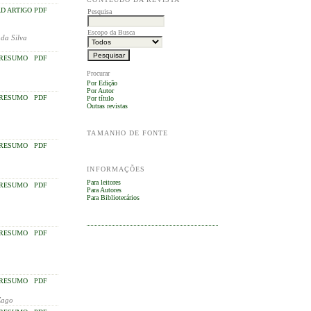
 ARTIGO PDF
Pesquisa
Escopo da Busca
da Silva
RESUMO
PDF
Procurar
Por Edição
Por Autor
RESUMO
PDF
Por título
Outras revistas
TAMANHO DE FONTE
RESUMO
PDF
INFORMAÇÕES
Para leitores
RESUMO
PDF
Para Autores
Para Bibliotecários
RESUMO
PDF
RESUMO
PDF
Zago