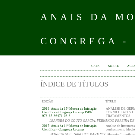
ANAIS DA MO
CONGREGA -
CAPA
SOBRE
ACE
ÍNDICE DE TÍTULOS
EDIÇÃO
TÍTULO
2018: Anais da 15ª Mostra de Iniciação
ANÁLISE DE GER
Científica - Congrega Urcamp ISBN
CORNICULATUS L
978-65-86471-03-8
TRATAMENTOS
LEANDRA DO COUTO GARCIA, FERNANDO PEREIRA DE 
2017: Anais da 14ª Mostra de Iniciação
Analise de literatura
Científica - Congrega Urcamp
conhecimento ideoló
PATRICIA NOEL SANCHES MARTINEZ, Marcelo Carvalho da 