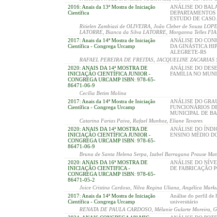
2016: Anais da 13ª Mostra de Iniciação
ANÁLISE DO BAL
Científica
DEPARTAMENTOS 
ESTUDO DE CASO.
Ritielen Zambiazi de OLIVEIRA, João Cleber de Souza LOPE
LATORRE, Bianca da Silva LATORRE, Morganna Telles FIALH
2017: Anais da 14ª Mostra de Iniciação
ANÁLISE DO CON
Científica - Congrega Urcamp
DA GINÁSTICA HI
ALEGRETE-RS
RAFAEL PEREIRA DE FREITAS, JACQUELINE ZACARIAS 
2020: ANAIS DA 14ª MOSTRA DE
ANÁLISE DO DES
INICIAÇÃO CIENTÍFICA JUNIOR -
FAMÍLIA NO MUNI
CONGREGA URCAMP ISBN: 978-65-
86471-06-9
Cecília Betim Molina
2017: Anais da 14ª Mostra de Iniciação
ANÁLISE DO GRA
Científica - Congrega Urcamp
FUNCIONÁRIOS D
MUNICIPAL DE B
Catarina Farias Paiva, Rafael Munhoz, Eliane Tavares
2020: ANAIS DA 14ª MOSTRA DE
ANÁLISE DO ÍNDI
INICIAÇÃO CIENTÍFICA JUNIOR -
ENSINO MÉDIO D
CONGREGA URCAMP ISBN: 978-65-
86471-06-9
Bruna de Santa Helena Serpa, Izabel Barragana Prause Matt
2020: ANAIS DA 16ª MOSTRA DE
ANÁLISE DO NÍV
INICIAÇÃO CIENTIFICA -
DE FABRICAÇÃO 
CONGREGA URCAMP ISBN: 978-65-
86471-05-2
Joice Cristina Cardoso, Nilva Regina Uliana, Angélica Marku
2017: Anais da 14ª Mostra de Iniciação
Análise do perfil de
Científica - Congrega Urcamp
universitário
RENATA DE PAULA CARDOSO, Mélanie Gularte Moreira, Gabri