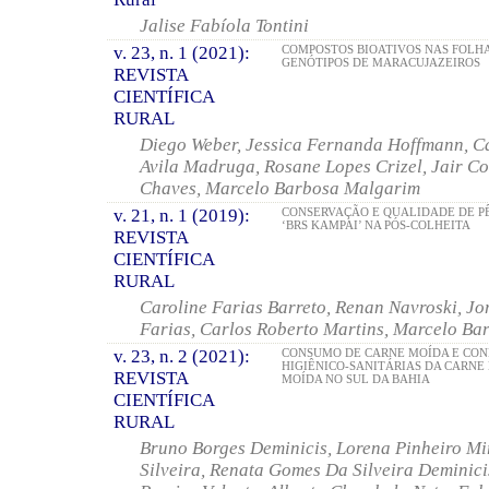
Jalise Fabíola Tontini
v. 23, n. 1 (2021):
COMPOSTOS BIOATIVOS NAS FOLH
GENÓTIPOS DE MARACUJAZEIROS
REVISTA
CIENTÍFICA
RURAL
Diego Weber, Jessica Fernanda Hoffmann, Ca
Avila Madruga, Rosane Lopes Crizel, Jair Co
Chaves, Marcelo Barbosa Malgarim
v. 21, n. 1 (2019):
CONSERVAÇÃO E QUALIDADE DE P
‘BRS KAMPAI’ NA PÓS-COLHEITA
REVISTA
CIENTÍFICA
RURAL
Caroline Farias Barreto, Renan Navroski, Jor
Farias, Carlos Roberto Martins, Marcelo B
v. 23, n. 2 (2021):
CONSUMO DE CARNE MOÍDA E CON
HIGIÊNICO-SANITÁRIAS DA CARNE
REVISTA
MOÍDA NO SUL DA BAHIA
CIENTÍFICA
RURAL
Bruno Borges Deminicis, Lorena Pinheiro M
Silveira, Renata Gomes Da Silveira Deminici