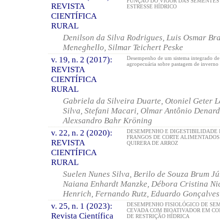
FUNÇÃO DO VIGOR DAS SEMENTES
REVISTA
ESTRESSE HÍDRICO
CIENTÍFICA
RURAL
Denilson da Silva Rodrigues, Luis Osmar Br
Meneghello, Silmar Teichert Peske
v. 19, n. 2 (2017):
Desempenho de um sistema integrado de
agropecuária sobre pastagem de inverno
REVISTA
CIENTÍFICA
RURAL
Gabriela da Silveira Duarte, Otoniel Geter L
Silva, Stefani Macari, Olmar Antônio Denard
Alexsandro Bahr Kröning
v. 22, n. 2 (2020):
DESEMPENHO E DIGESTIBILIDADE 
FRANGOS DE CORTE ALIMENTADOS
REVISTA
QUIRERA DE ARROZ
CIENTÍFICA
RURAL
Suelen Nunes Silva, Berilo de Souza Brum Jún
Naiana Enhardt Manzke, Débora Cristina Ni
Henrich, Fernando Rutz, Eduardo Gonçalves
v. 25, n. 1 (2023):
DESEMPENHO FISIOLÓGICO DE SE
CEVADA COM BIOATIVADOR EM CO
Revista Científica
DE RESTRIÇÃO HÍDRICA