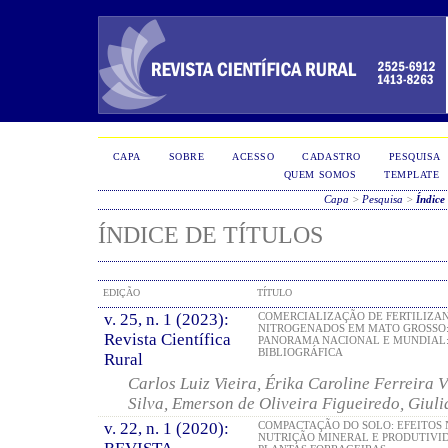
CAPA
SOBRE
ACESSO
CADASTRO
PESQUISA
QUEM SOMOS
TEMPLATE
Capa
>
Pesquisa
>
Índice 
ÍNDICE DE TÍTULOS
EDIÇÃO
TÍTULO
v. 25, n. 1 (2023):
COMERCIALIZAÇÃO DE FERTILIZA
NITROGENADOS EM MATO GROSSO
Revista Científica
PANORAMA NACIONAL E MUNDIAL:
BIBLIOGRÁFICA
Rural
Carlos Luiz Vieira, Érika Caroline Ferreira V
Silva, Emerson de Oliveira Figueiredo, Giul
v. 22, n. 1 (2020):
COMPACTAÇÃO DO SOLO: EFEITOS 
NUTRIÇÃO MINERAL E PRODUTIVI