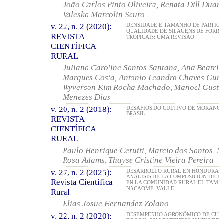
João Carlos Pinto Oliveira, Renata Dill Duart
Valeska Marcolin Scuro
v. 22, n. 2 (2020):
DENSIDADE E TAMANHO DE PARTÍ
QUALIDADE DE SILAGENS DE FOR
REVISTA
TROPICAIS: UMA REVISÃO
CIENTÍFICA
RURAL
Juliana Caroline Santos Santana, Ana Beatr
Marques Costa, Antonio Leandro Chaves Gur
Wyverson Kim Rocha Machado, Manoel Gusta
Menezes Dias
v. 20, n. 2 (2018):
DESAFIOS DO CULTIVO DE MORAN
BRASIL
REVISTA
CIENTÍFICA
RURAL
Paulo Henrique Cerutti, Marcio dos Santos, 
Rosa Adams, Thayse Cristine Vieira Pereira
v. 27, n. 2 (2025):
DESARROLLO RURAL EN HONDURAS
ANÁLISIS DE LA COMPOSICIÓN DE 
Revista Científica
EN LA COMUNIDAD RURAL EL TAM
NACAOME, VALLE
Rural
Elias Josue Hernandez Zolano
v. 22, n. 2 (2020):
DESEMPENHO AGRONÔMICO DE CU