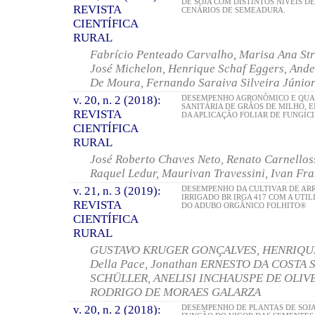
DE SOJA COM DISTINTOS NÍVEIS DE
REVISTA
CENÁRIOS DE SEMEADURA.
CIENTÍFICA
RURAL
Fabrício Penteado Carvalho, Marisa Ana St
José Michelon, Henrique Schaf Eggers, Ande
De Moura, Fernando Saraiva Silveira Júnio
v. 20, n. 2 (2018):
DESEMPENHO AGRONÔMICO E QUA
SANITÁRIA DE GRÃOS DE MILHO, 
REVISTA
DA APLICAÇÃO FOLIAR DE FUNGIC
CIENTÍFICA
RURAL
José Roberto Chaves Neto, Renato Carnellos
Raquel Ledur, Maurivan Travessini, Ivan Fra
v. 21, n. 3 (2019):
DESEMPENHO DA CULTIVAR DE AR
IRRIGADO BR IRGA 417 COM A UTI
REVISTA
DO ADUBO ORGÂNICO FOLHITO®
CIENTÍFICA
RURAL
GUSTAVO KRUGER GONÇALVES, HENRIQUE 
Della Pace, Jonathan ERNESTO DA COSTA 
SCHÜLLER, ANELISI INCHAUSPE DE OLIVE
RODRIGO DE MORAES GALARZA
v. 20, n. 2 (2018):
DESEMPENHO DE PLANTAS DE SOJ