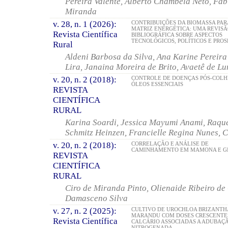
Pereira Valente, Alberto Chambela Neto, Fabi
Miranda
v. 28, n. 1 (2026):
CONTRIBUIÇÕES DA BIOMASSA PAR
MATRIZ ENERGÉTICA: UMA REVIS
Revista Científica
BIBLIOGRÁFICA SOBRE ASPECTOS
TECNOLÓGICOS, POLÍTICOS E PROS
Rural
Aldeni Barbosa da Silva, Ana Karine Pereira
Lira, Janaina Moreira de Brito, Avaetê de L
v. 20, n. 2 (2018):
CONTROLE DE DOENÇAS PÓS-COLH
ÓLEOS ESSENCIAIS
REVISTA
CIENTÍFICA
RURAL
Karina Soardi, Jessica Mayumi Anami, Raque
Schmitz Heinzen, Francielle Regina Nunes, C
v. 20, n. 2 (2018):
CORRELAÇÃO E ANÁLISE DE
CAMINHAMENTO EM MAMONA E G
REVISTA
CIENTÍFICA
RURAL
Ciro de Miranda Pinto, Olienaide Ribeiro de
Damasceno Silva
v. 27, n. 2 (2025):
CULTIVO DE UROCHLOA BRIZANTHA
MARANDU COM DOSES CRESCENTE
Revista Científica
CALCÁRIO ASSOCIADAS A ADUBAÇ
NITROGENADA