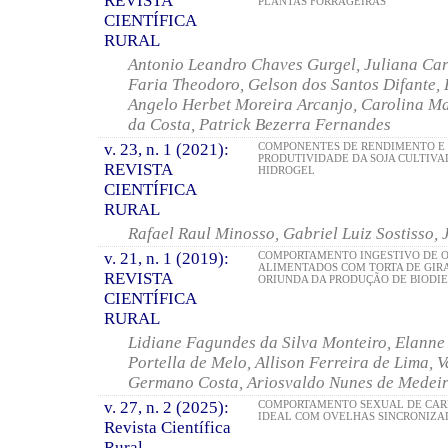
REVISTA
PLANTAS FORRAGEIRAS
CIENTÍFICA
RURAL
Antonio Leandro Chaves Gurgel, Juliana Car
Faria Theodoro, Gelson dos Santos Difante,
Angelo Herbet Moreira Arcanjo, Carolina Ma
da Costa, Patrick Bezerra Fernandes
v. 23, n. 1 (2021):
COMPONENTES DE RENDIMENTO E
PRODUTIVIDADE DA SOJA CULTIV
REVISTA
HIDROGEL
CIENTÍFICA
RURAL
Rafael Raul Minosso, Gabriel Luiz Sostisso,
v. 21, n. 1 (2019):
COMPORTAMENTO INGESTIVO DE 
ALIMENTADOS COM TORTA DE GIR
REVISTA
ORIUNDA DA PRODUÇÃO DE BIODIE
CIENTÍFICA
RURAL
Lidiane Fagundes da Silva Monteiro, Elanne
Portella de Melo, Allison Ferreira de Lima, V
Germano Costa, Ariosvaldo Nunes de Medeir
v. 27, n. 2 (2025):
COMPORTAMENTO SEXUAL DE CAR
IDEAL COM OVELHAS SINCRONIZA
Revista Científica
Rural