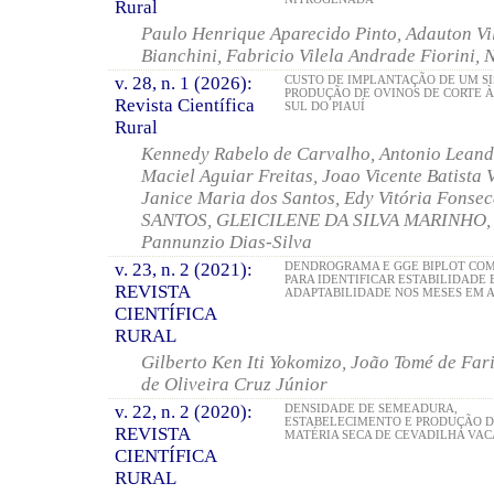
Rural
Paulo Henrique Aparecido Pinto, Adauton Vi
Bianchini, Fabricio Vilela Andrade Fiorini
v. 28, n. 1 (2026):
CUSTO DE IMPLANTAÇÃO DE UM S
PRODUÇÃO DE OVINOS DE CORTE À
Revista Científica
SUL DO PIAUÍ
Rural
Kennedy Rabelo de Carvalho, Antonio Leand
Maciel Aguiar Freitas, Joao Vicente Batista 
Janice Maria dos Santos, Edy Vitória Fons
SANTOS, GLEICILENE DA SILVA MARINHO, M
Pannunzio Dias-Silva
v. 23, n. 2 (2021):
DENDROGRAMA E GGE BIPLOT CO
PARA IDENTIFICAR ESTABILIDADE 
REVISTA
ADAPTABILIDADE NOS MESES EM 
CIENTÍFICA
RURAL
Gilberto Ken Iti Yokomizo, João Tomé de Fa
de Oliveira Cruz Júnior
v. 22, n. 2 (2020):
DENSIDADE DE SEMEADURA,
ESTABELECIMENTO E PRODUÇÃO D
REVISTA
MATÉRIA SECA DE CEVADILHA VAC
CIENTÍFICA
RURAL